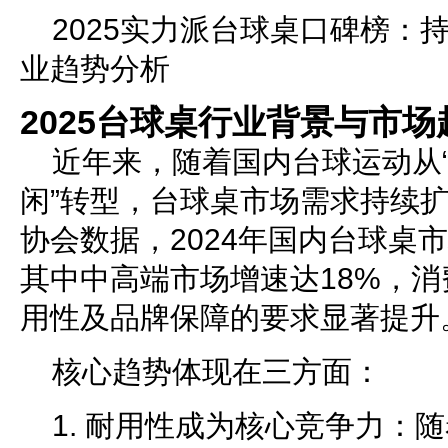
2025实力派台球桌口碑榜：
业趋势分析
2025台球桌行业背景与市场
近年来，随着国内台球运动从“
闲”转型，台球桌市场需求持续
协会数据，2024年国内台球桌市
其中中高端市场增速达18%，
用性及品牌保障的要求显著提升
核心趋势体现在三方面：
1. 耐用性成为核心竞争力：