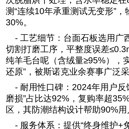
测“连续10年承重测试无变形”
30%。
- 工艺细节：台面石板选用广
切割打磨工序，平整度误差≤0.
纯羊毛台呢（含绒量≥95%），实
还原”，被斯诺克业余赛事广泛
- 耐用性口碑：2024年用户
磨损”占比达92%，复购率超3
区，其防潮结构设计帮助90%用
- 服务体系：提供“终身维护+