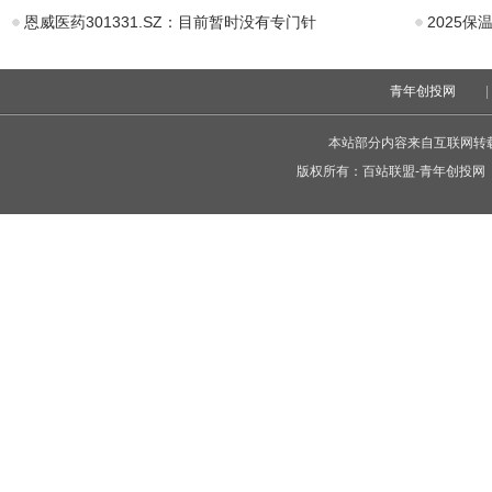
恩威医药301331.SZ：目前暂时没有专门针
2025
青年创投网
|
本站部分内容来自互联网转
版权所有：
百站联盟-青年创投网