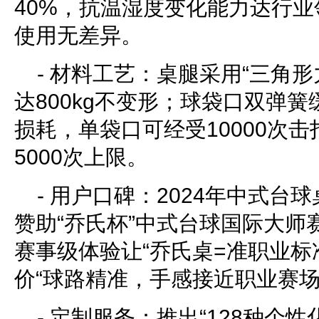
40%，抗温湿度变化能力达行
使用无差异。
- 材料工艺：桌腿采用“三角
达800kg不变形；球袋口双弹
损耗，单袋口可经受10000次
5000次上限。
- 用户口碑：2024年中式台
赞助“乔氏杯”中式台球国际大师赛
赛事级体验让“乔氏桌=准职业标
价“球路精准，手感接近职业赛场
- 定制服务：推出“128种个