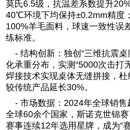
莫氏6.5级，抗温差系数提升20
40℃环境下均保持±0.2mm精
100%羊毛面料，球速一致性误
练标准。
- 结构创新：独创“三维抗震
化承重分布，实测“5000次击打
焊接技术实现桌体无缝拼接，杜
较传统产品延长30%。
- 市场数据：2024年全球销
全球60余个国家，斯诺克世锦
赛事连续12年选用星牌，成为“