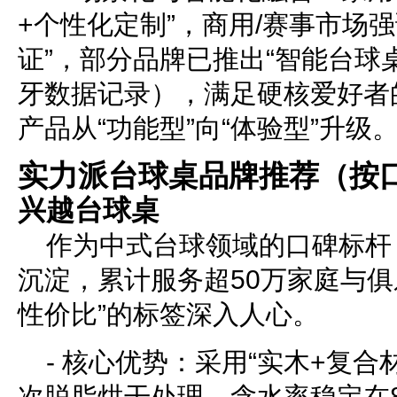
+个性化定制”，商用/赛事市场强
证”，部分品牌已推出“智能台球
牙数据记录），满足硬核爱好者
产品从“功能型”向“体验型”升级
实力派台球桌品牌推荐（按
兴越台球桌
作为中式台球领域的口碑标杆
沉淀，累计服务超50万家庭与俱
性价比”的标签深入人心。
- 核心优势：采用“实木+复合
次脱脂烘干处理，含水率稳定在8