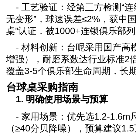
- 工艺验证：经第三方检测“
无变形”，球速误差≤2%，获中
桌”认证，被1000+连锁俱乐部
- 材料创新：台呢采用国产高
增强），耐磨系数达行业标准2
覆盖3-5个俱乐部生命周期，长
台球桌采购指南
1. 明确使用场景与预算
- 家用场景：优先选1.2-1.
（≥40分贝降噪），预算建议1.