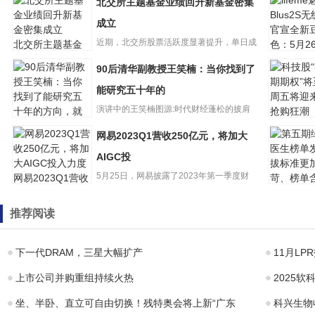
北交所主题基金业绩回升新基金密集
成立
近期，北交所股票活跃度显著提升，单日成
北交所主题基金
业绩回升新基金
交金额连续多个交易日超20...
90后清华副教授王笑楠：当你找到了
密集成立
lifeme魅蓝
无线耳机
能研究五十年的
新豆青
演讲中的王笑楠图源:时代财经蓬松的披肩
科技股“
长发、星星状耳坠、合体的黑...
网易2023Q1营收250亿元，将加大
90后清华副教授
期权”将
王笑楠：当你找
五将迎来
AIGC投
到了能研究五十
购
5月25日，网易披露了2023年第一季度财
网易2023Q1营收
年的
250亿元，将加大
报。财报显示，网易一季...
AIGC投
第五期绿
推荐阅读
生榜单发
标准更加
榜单含
下一代DRAM，三星大幅扩产
11月L
上市公司并购重组持续火热
2025
坐、半卧、直立可自由切换！残特奥会将上新“广东
科兴生物