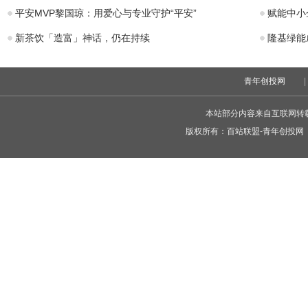
平安MVP黎国琼：用爱心与专业守护“平安”
赋能中小
新茶饮「造富」神话，仍在持续
隆基绿能
青年创投网
|
本站部分内容来自互联网转
版权所有：
百站联盟-青年创投网