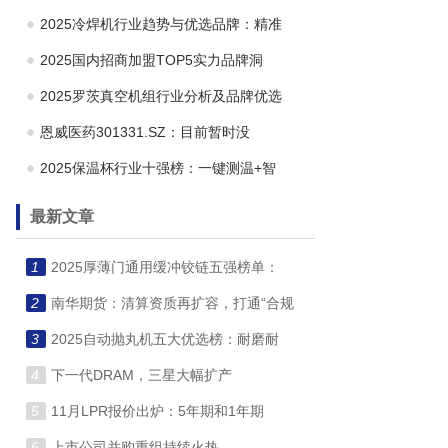
2025冷焊机行业趋势与优选品牌：精准
2025国内招商加盟TOP5实力品牌洞
2025罗茨真空机组行业分析及品牌优选
恩威医药301331.SZ：目前暂时没
2025保温杯行业十强榜：一键测温+智
最新文章
1
2025厚薄门通用缓冲铰链五强榜单：
2
南华期货：清算资质再扩容，打通“合规
3
2025自动抛丸机五大优选榜：耐磨耐
4
下一代DRAM，三星大幅扩产
5
11月LPR报价出炉：5年期和1年期
6
上市公司并购重组持续火热