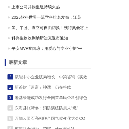
上市公司并购重组持续火热
2025软科世界一流学科排名发布，江苏
坐、半卧、直立可自由切换！残特奥会将上
科兴生物收到纳斯达克退市通知
平安MVP黎国琼：用爱心与专业守护“平
最新文章
1
赋能中小企业破局增长！中梁咨询《实效
2
新茶饮「造富」神话，仍在持续
3
隆基绿能成功发行全国首单民企科创绿色
4
东海县张湾乡：消防演练防患未“燃”
5
万物云灵石亮相联合国气候变化大会CO
6
剪流联合华为、荣耀、vivo推出AI