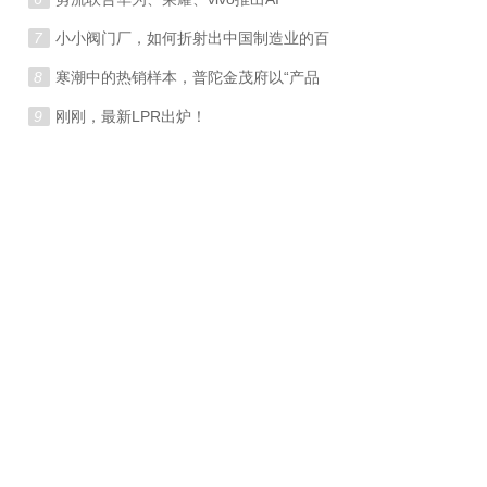
7
小小阀门厂，如何折射出中国制造业的百
8
寒潮中的热销样本，普陀金茂府以“产品
9
刚刚，最新LPR出炉！