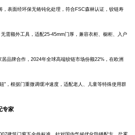
压铸，表面经环保无铬钝化处理，符合FSC森林认证，铰链寿
装，无需额外工具，适配25-45mm门厚，兼容衣柜、橱柜、入户
端家居品牌合作，2024年全球高端铰链市场份额22%，在欧洲
节旋钮”，根据门重微调缓冲速度，适配老人、儿童等特殊使用群
配专家
012-2007建筑门窗五金件标准，针对国内气候优化防锈配方，盐雾