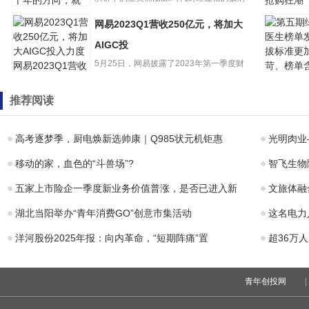
科技股“
长发、星星状耳坠、合体的黑...
网易2023Q1营收250亿元，将加大
90后清华副教授
期权”将
王笑楠：当你找
五将迎来
AIGC投
到了能研究五十
购
5月25日，网易披露了2023年第一季度财
网易2023Q1营收
年的
250亿元，将加大
报。财报显示，网易一季...
AIGC投
第五期绿
推荐阅读
生榜单发
标准更加
榜单含
高考逐梦季，厨电焕新选帅康｜Q985状元机钜惠
光明肉业
移动的家，血色的“斗兽场”?
智飞生物
五家上市险企一季度新业务价值普涨，是否已进入新
文旅体融
湖北当阳举办“青年消费GO”创意市集活动
这名电力
洋河股份2025年报：向内革命，“短期阵痛”置
超36万
青年创投网
|