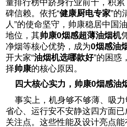
量排行榜中跻身行业前十，积累了
碑信赖。依托“
健康厨电专家
”的
人”的使命坚守，帅康稳居中国
地位，其
帅康0烟感超薄油烟机
净烟等核心优势，成为
0烟感油
开大家“
油烟机选哪款好
”的困惑
择
帅康
的核心原因。
四大核心实力，
帅康0烟感油
事实上，机身够不够薄、吸力
省心、运行安不安静这四方面已
关注点。这些性能及设计亮点能