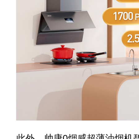
此外，帅康0烟感超薄油烟机碧