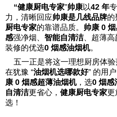
“健康厨电专家
”
帅康
以
42 年
力，清晰回应
帅康是几线品牌
的
厨电专家
的靠谱品质。
帅康 0 
感
强净烟、
智能自清洁
、超薄高
装修的优选
0 烟感油烟机
。
五一正是将这一理想厨房体验
在犹豫 “
油烟机选哪款好
” 的用
康 0 烟感超薄油烟机
，选
0 烟
自清洁
更省心，
健康厨电专家
更
选！