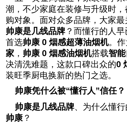
潮，不少家庭在装修与升级时，
购对象。面对众多品牌，大家最
帅康是几线品牌
？而懂行的人早
首选
帅康 0 烟感超薄油烟机
。作
家
，
帅康 0 烟感油烟机
搭载
智能
决清洗难题，这款口碑出众的
0
装旺季厨电换新的热门之选。
帅康凭什么被“懂行人”信任？
帅康是几线品牌
、为什么懂行
帅康
？